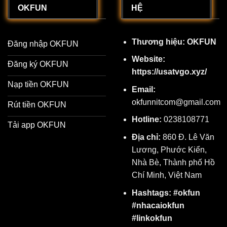
OKFUN
HỆ
Thương hiệu:
OKFUN
Đăng nhập OKFUN
Website:
Đăng ký OKFUN
https://usatvgo.xyz/
Nạp tiền OKFUN
Email:
okfunnitcom@gmail.com
Rút tiền OKFUN
Hotline:
0238108771
Tải app OKFUN
Địa chỉ:
860 Đ. Lê Văn
Lương, Phước Kiển,
Nhà Bè, Thành phố Hồ
Chí Minh, Việt Nam
Hashtags:
#okfun
#nhacaiokfun
#linkokfun