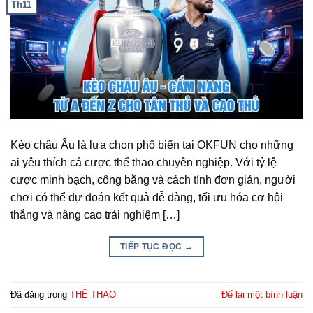
Th11
Kèo châu Âu là lựa chọn phổ biến tại OKFUN cho những
ai yêu thích cá cược thể thao chuyên nghiệp. Với tỷ lệ
cược minh bạch, công bằng và cách tính đơn giản, người
chơi có thể dự đoán kết quả dễ dàng, tối ưu hóa cơ hội
thắng và nâng cao trải nghiệm […]
TIẾP TỤC ĐỌC
→
Đã đăng trong
THỂ THAO
Để lại một bình luận