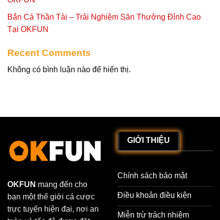
Bắn Cá Thần Tài – Trải Nghiệm Săn Thưởng Đỉnh Cao
Tại OKFUN
Recent Comments
Không có bình luận nào để hiển thị.
GIỚI THIỆU
Chính sách bảo mật
OKFUN
mang đến cho
Điều khoản điều kiện
bạn một thế giới cá cược
trực tuyến hiện đại, nơi an
Miễn trừ trách nhiệm