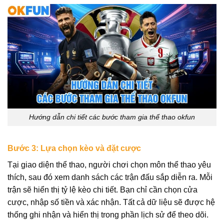
Hướng dẫn chi tiết các bước tham gia thể thao okfun
Bước 3: Lựa chọn kèo và đặt cược
Tại giao diện thể thao, người chơi chọn môn thể thao yêu
thích, sau đó xem danh sách các trận đấu sắp diễn ra. Mỗi
trận sẽ hiển thị tỷ lệ kèo chi tiết. Bạn chỉ cần chọn cửa
cược, nhập số tiền và xác nhận. Tất cả dữ liệu sẽ được hệ
thống ghi nhận và hiển thị trong phần lịch sử để theo dõi.