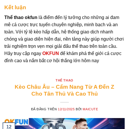
Kết luận
Thể thao okfun
là điểm đến lý tưởng cho những ai đam
mê cá cược trực tuyến chuyên nghiệp, minh bạch và an
toàn. Với tỷ lệ kèo hấp dẫn, hệ thống giao dịch nhanh
chóng và giao diện hiện đại, nền tảng này giúp người chơi
trải nghiệm trọn vẹn mọi giải đấu thể thao trên toàn cầu.
Hãy truy cập ngay
OKFUN
để khám phá thế giới cá cược
đỉnh cao và nắm bắt cơ hội thắng lớn hôm nay
THỂ THAO
Kèo Châu Âu – Cẩm Nang Từ A Đến Z
Cho Tân Thủ Và Cao Thủ
ĐÃ ĐĂNG TRÊN
12/11/2025
BỞI
MAICUTE
12