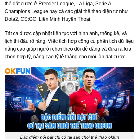
thể đặt cược ở Premier League, La Liga, Serie A,
Champions League hay cả các giải thể thao điện tử như
Dota2, CS:GO, Liên Minh Huyền Thoại.
Tất cả được cập nhật liên tục với hình ảnh, thống kê, và
lịch thi đấu rõ ràng. Việc tích hợp công cụ phân tích dữ liệu
nâng cao giúp người chơi theo dõi dễ dàng và đưa ra lựa
chọn hợp lý, nâng cao tỷ lệ thắng cho mỗi lần đặt cược.
Đặc điểm nổi bật chỉ có tại sân chơi thể thao okfun