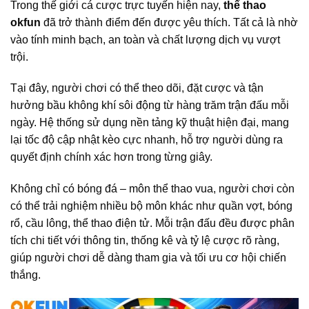
Trong thế giới cá cược trực tuyến hiện nay,
thể thao
okfun
đã trở thành điểm đến được yêu thích. Tất cả là nhờ
vào tính minh bạch, an toàn và chất lượng dịch vụ vượt
trội.
Tại đây, người chơi có thể theo dõi, đặt cược và tận
hưởng bầu không khí sôi động từ hàng trăm trận đấu mỗi
ngày. Hệ thống sử dụng nền tảng kỹ thuật hiện đại, mang
lại tốc độ cập nhật kèo cực nhanh, hỗ trợ người dùng ra
quyết định chính xác hơn trong từng giây.
Không chỉ có bóng đá – môn thể thao vua, người chơi còn
có thể trải nghiệm nhiều bộ môn khác như quần vợt, bóng
rổ, cầu lông, thể thao điện tử. Mỗi trận đấu đều được phân
tích chi tiết với thông tin, thống kê và tỷ lệ cược rõ ràng,
giúp người chơi dễ dàng tham gia và tối ưu cơ hội chiến
thắng.