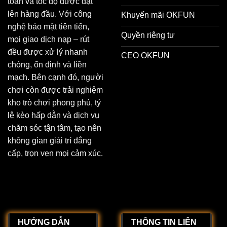
toàn và tốc độ được đặt
lên hàng đầu. Với công
Khuyến mãi OKFUN
nghệ bảo mật tiên tiến,
Quyền riêng tư
mọi giao dịch nạp – rút
đều được xử lý nhanh
CEO OKFUN
chóng, ổn định và liền
mạch. Bên cạnh đó, người
chơi còn được trải nghiệm
kho trò chơi phong phú, tỷ
lệ kèo hấp dẫn và dịch vụ
chăm sóc tận tâm, tạo nên
không gian giải trí đẳng
cấp, trọn vẹn mọi cảm xúc.
HƯỚNG DẪN
THÔNG TIN LIÊN