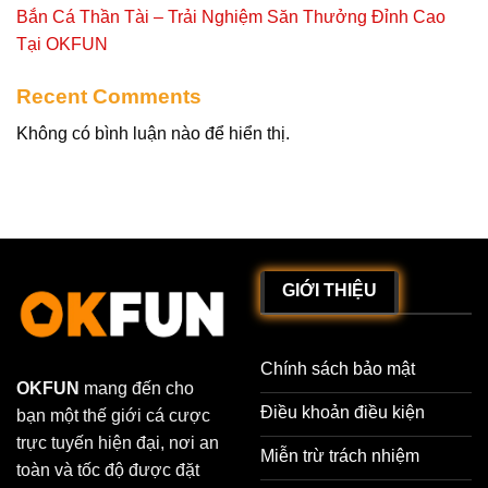
Bắn Cá Thần Tài – Trải Nghiệm Săn Thưởng Đỉnh Cao
Tại OKFUN
Recent Comments
Không có bình luận nào để hiển thị.
GIỚI THIỆU
Chính sách bảo mật
OKFUN
mang đến cho
Điều khoản điều kiện
bạn một thế giới cá cược
trực tuyến hiện đại, nơi an
Miễn trừ trách nhiệm
toàn và tốc độ được đặt