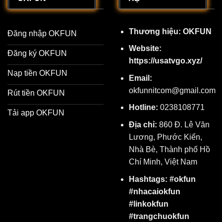
Thương hiệu:
OKFUN
Đăng nhập OKFUN
Website:
Đăng ký OKFUN
https://usatvgo.xyz/
Nạp tiền OKFUN
Email:
okfunnitcom@gmail.com
Rút tiền OKFUN
Hotline:
0238108771
Tải app OKFUN
Địa chỉ:
860 Đ. Lê Văn
Lương, Phước Kiển,
Nhà Bè, Thành phố Hồ
Chí Minh, Việt Nam
Hashtags:
#okfun
#nhacaiokfun
#linkokfun
#trangchuokfun