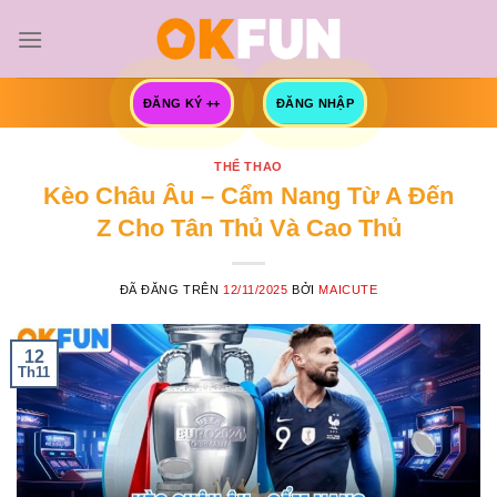
Chuyển
đến
nội
dung
ĐĂNG KÝ ++
ĐĂNG NHẬP
THỂ THAO
Kèo Châu Âu – Cẩm Nang Từ A Đến
Z Cho Tân Thủ Và Cao Thủ
ĐÃ ĐĂNG TRÊN
12/11/2025
BỞI
MAICUTE
12
Th11