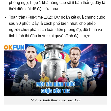
phòng ngự, hiệp 1 khả năng cao sẽ ít bàn thắng, đây là
thời điểm tốt để đặt cửa hòa.
Toàn trận (Full-time 1X2): Dự đoán kết quả chung cuộc
sau 90 phút. Đây là cách phổ biến nhất, cho phép
người chơi phân tích toàn diện phong độ, đội hình và
tình hình thi đấu trước khi quyết định đặt cược.
Một vài hình thức cược kèo 1×2