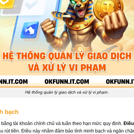
Hệ thống quản lý giao dịch và xử lý vi phạm.
nh bạch
n bằng tài khoản chính chủ và tuân theo hạn mức quy định.
Điều
ầu rút tiền. Điều này nhằm đảm bảo tính minh bạch và ngăn chặ