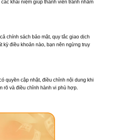
các khái niệm giúp thành viên tránh nhầm
cả chính sách bảo mật, quy tắc giao dịch
ất kỳ điều khoản nào, bạn nên ngừng truy
ó quyền cập nhật, điều chỉnh nội dung khi
m rõ và điều chỉnh hành vi phù hợp.