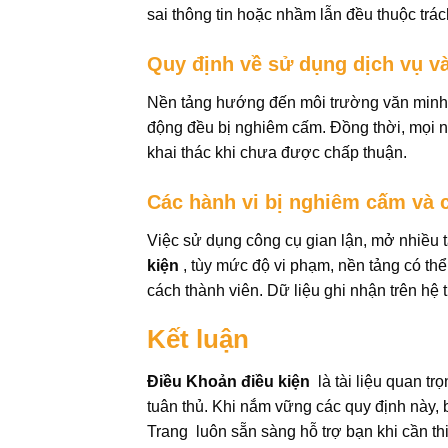
sai thông tin hoặc nhầm lẫn đều thuộc trá
Quy định về sử dụng dịch vụ v
Nền tảng hướng đến môi trường văn minh, v
động đều bị nghiêm cấm. Đồng thời, mọi n
khai thác khi chưa được chấp thuận.
Các hành vi bị nghiêm cấm và c
Việc sử dụng công cụ gian lận, mở nhiều t
kiện
, tùy mức độ vi phạm, nền tảng có th
cách thành viên. Dữ liệu ghi nhận trên hệ 
Kết luận
Điều Khoản điều kiện
là tài liệu quan t
tuân thủ. Khi nắm vững các quy định này, 
Trang luôn sẵn sàng hỗ trợ bạn khi cần th