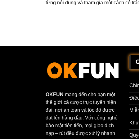
từng nội dung và tham gia một cách có tr
G
Chí
OKFUN
mang đến cho bạn một
Điều
thế giới cá cược trực tuyến hiện
đại, nơi an toàn và tốc độ được
Miễn
đặt lên hàng đầu. Với công nghệ
Khu
bảo mật tiên tiến, mọi giao dịch
nạp – rút đều được xử lý nhanh
Quyề