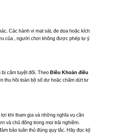
ác. Các hành vi mạt sát, đe dọa hoặc kích
ữu của , người chơi không được phép tự ý
 bị cấm tuyệt đối. Theo
Điều Khoản điều
ến thu hồi toàn bộ số dư hoặc chấm dứt tư
 lợi khi tham gia và những nghĩa vụ cần
ơn và chủ động trong mọi trải nghiệm.
 đảm bảo tuân thủ đúng quy tắc. Hãy đọc kỹ