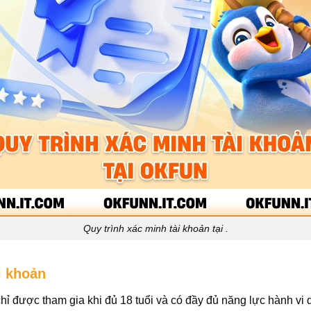
Quy trình xác minh tài khoản tại .
i khoản
 chỉ được tham gia khi đủ 18 tuổi và có đầy đủ năng lực hành v