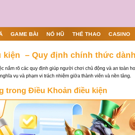
Á
GAME BÀI
NỔ HŨ
THỂ THAO
CASINO
 kiện – Quy định chính thức dàn
 việc nắm rõ các quy định giúp người chơi chủ động và an toàn 
 nghĩa vụ và phạm vi trách nhiệm giữa thành viên và nền tảng.
 trong Điều Khoản điều kiện