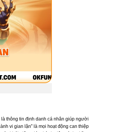
 là thông tin định danh cá nhân giúp người
ành vi gian lận” là mọi hoạt động can thiệp