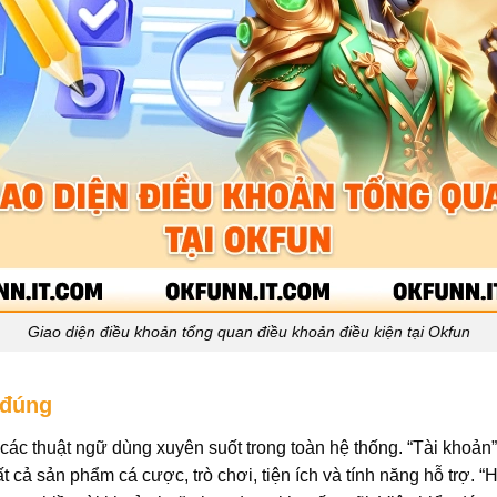
Giao diện điều khoản tổng quan điều khoản điều kiện tại Okfun
 đúng
các thuật ngữ dùng xuyên suốt trong toàn hệ thống. “Tài khoản”
 cả sản phẩm cá cược, trò chơi, tiện ích và tính năng hỗ trợ. “H