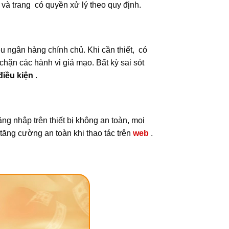
, và trang có quyền xử lý theo quy định.
u ngân hàng chính chủ. Khi cần thiết, có
chặn các hành vi giả mạo. Bất kỳ sai sót
điều kiện
.
g nhập trên thiết bị không an toàn, mọi
 tăng cường an toàn khi thao tác trên
web
.