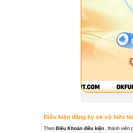
Điều kiện đăng ký và sở hữu tà
Theo
Điều Khoản điều kiện
, thành viên