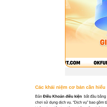
Các khái niệm cơ bản cần hiểu
Bản
Điều Khoản điều kiện
bắt đầu bằng 
chơi sử dụng dịch vụ. “Dịch vụ” bao gồm tất