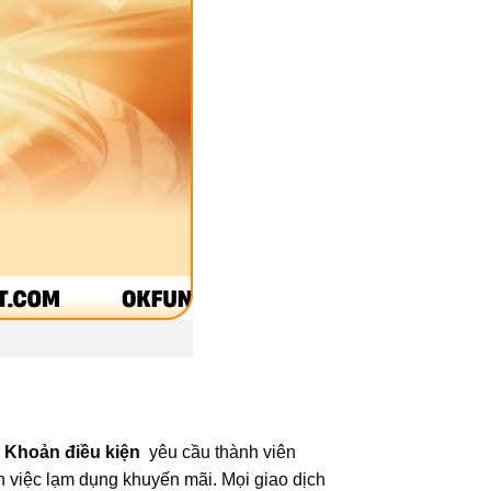
 Khoản điều kiện
yêu cầu thành viên
n việc lạm dụng khuyến mãi. Mọi giao dịch