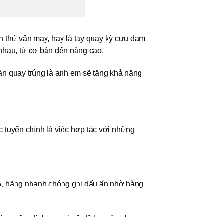
n thử vận may, hay là tay quay kỳ cựu đam
 nhau, từ cơ bản đến nâng cao.
ần quay trúng là anh em sẽ tăng khả năng
c tuyến chính là việc hợp tác với những
15, hãng nhanh chóng ghi dấu ấn nhờ hàng