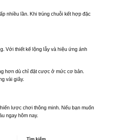
ấp nhiều lần. Khi trúng chuỗi kết hợp đặc
. Với thiết kế lộng lẫy và hiệu ứng ánh
ng hơn dù chỉ đặt cược ở mức cơ bản.
g vài giây.
à chiến lược chơi thông minh. Nếu bạn muốn
đầu ngay hôm nay.
Tìm kiếm