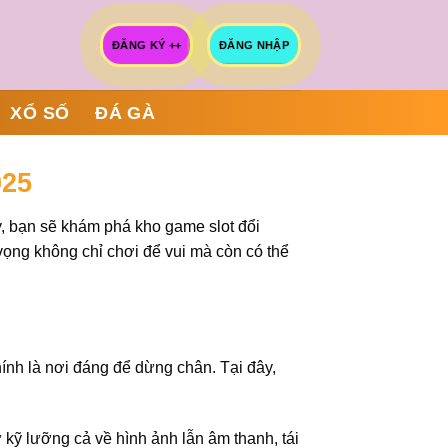
ĐĂNG KÝ ++
ĐĂNG NHẬP
XỔ SỐ
ĐÁ GÀ
025
y, bạn sẽ khám phá kho game slot đổi
 vọng không chỉ chơi để vui mà còn có thể
ính là nơi đáng để dừng chân. Tại đây,
kỹ lưỡng cả về hình ảnh lẫn âm thanh, tái