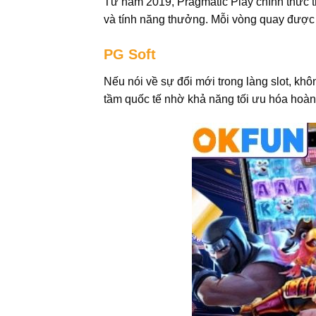
Từ năm 2019, Pragmatic Play chính thức t
và tính năng thưởng. Mỗi vòng quay được 
PG Soft
Nếu nói về sự đổi mới trong làng slot, k
tầm quốc tế nhờ khả năng tối ưu hóa hoàn