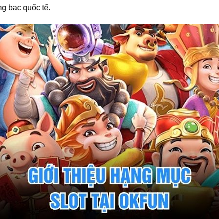
ng bạc quốc tế.