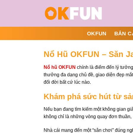
Chuyển
đến
nội
dung
OKFUN
BẮN C
Nổ Hũ OKFUN – Săn Ja
Nổ hũ OKFUN
chính là điểm đến lý tưởng
thưởng đa dạng chủ đề, giao diện đẹp mắt 
đổi đời bất cứ lúc nào.
Khám phá sức hút từ s
Nếu bạn đang tìm kiếm một không gian giải
không chỉ là những vòng quay đơn thuần, 
Nhà cái mang đến một “sân chơi” đúng ngh