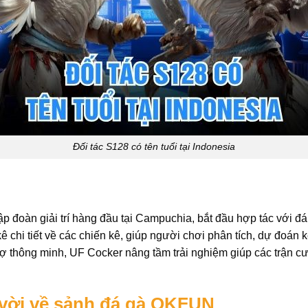
Đối tác S128 có tên tuổi tại Indonesia
ập đoàn giải trí hàng đầu tại Campuchia, bắt đầu hợp tác với 
 chi tiết về các chiến kê, giúp người chơi phân tích, dự đoán k
rợ thông minh, UF Cocker nâng tầm trải nghiệm giúp các trận c
vời về sảnh đá gà OKFUN