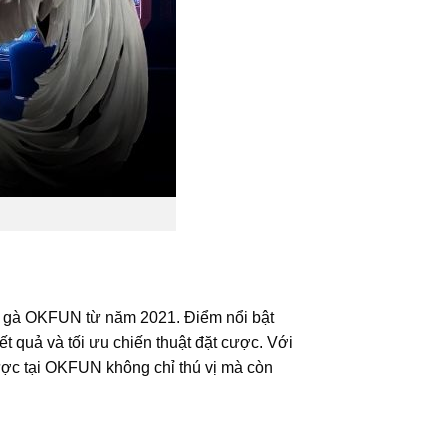
đá gà OKFUN từ năm 2021. Điểm nổi bật
ết quả và tối ưu chiến thuật đặt cược. Với
ược tại OKFUN không chỉ thú vị mà còn