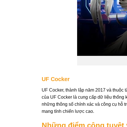
UF Cocker
UF Cocker, thành lập năm 2017 và thuộc t
của UF Cocker là cung cấp dữ liệu thống kê
những thông số chính xác và công cụ hỗ t
mang tính chiến lược cao.
Những điểm cộng tuyệt 