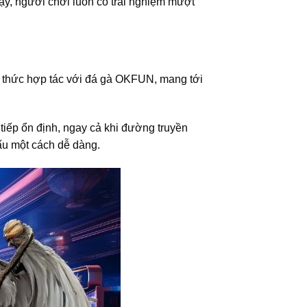
vậy, người chơi luôn có trải nghiệm mượt
 thức hợp tác với đá gà OKFUN, mang tới
 tiếp ổn định, ngay cả khi đường truyền
ấu một cách dễ dàng.