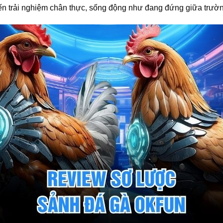
n trải nghiệm chân thực, sống động như đang đứng giữa trườn