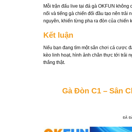
Mỗi trận đấu live tại đá gà OKFUN không ch
nổi và tiếng gà chiến đối đầu tạo nên trả
nguyên, khiến từng pha ra đòn của chiến 
Kết luận
Nếu bạn đang tìm một sân chơi cá cược đá
kèo linh hoạt, hình ảnh chân thực tới trả
thắng thật.
Gà Đòn C1 – Sân C
ĐÃ 