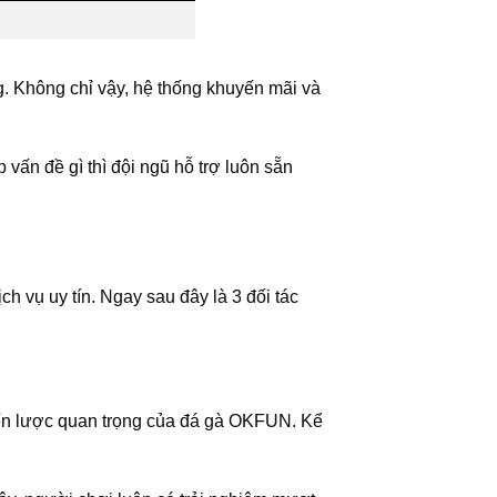
g. Không chỉ vậy, hệ thống khuyến mãi và
 vấn đề gì thì đội ngũ hỗ trợ luôn sẵn
h vụ uy tín. Ngay sau đây là 3 đối tác
iến lược quan trọng của đá gà OKFUN. Kể