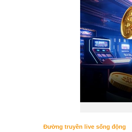
Đường truyền live sống động