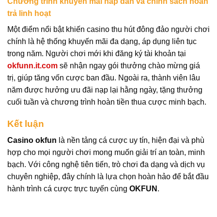
Chương trình khuyến mãi hấp dẫn và chính sách hoàn
trả linh hoạt
Một điểm nổi bật khiến casino thu hút đông đảo người chơi
chính là hệ thống khuyến mãi đa dạng, áp dụng liên tục
trong năm. Người chơi mới khi đăng ký tài khoản tại
okfunn.it.com
sẽ nhận ngay gói thưởng chào mừng giá
trị, giúp tăng vốn cược ban đầu. Ngoài ra, thành viên lâu
năm được hưởng ưu đãi nạp lại hằng ngày, tặng thưởng
cuối tuần và chương trình hoàn tiền thua cược minh bạch.
Kết luận
Casino okfun
là nền tảng cá cược uy tín, hiện đại và phù
hợp cho mọi người chơi mong muốn giải trí an toàn, minh
bạch. Với công nghệ tiên tiến, trò chơi đa dạng và dịch vụ
chuyên nghiệp, đây chính là lựa chọn hoàn hảo để bắt đầu
hành trình cá cược trực tuyến cùng
OKFUN
.