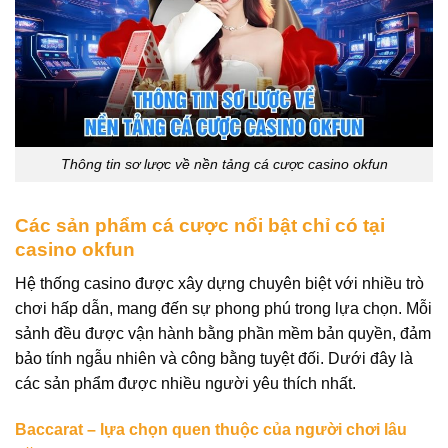
Thông tin sơ lược về nền tảng cá cược casino okfun
Các sản phẩm cá cược nổi bật chỉ có tại
casino okfun
Hệ thống casino được xây dựng chuyên biệt với nhiều trò
chơi hấp dẫn, mang đến sự phong phú trong lựa chọn. Mỗi
sảnh đều được vận hành bằng phần mềm bản quyền, đảm
bảo tính ngẫu nhiên và công bằng tuyệt đối. Dưới đây là
các sản phẩm được nhiều người yêu thích nhất.
Baccarat – lựa chọn quen thuộc của người chơi lâu