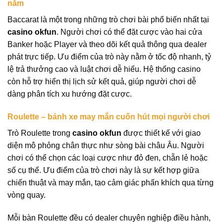
năm
Baccarat là một trong những trò chơi bài phổ biến nhất tại
casino okfun
. Người chơi có thể đặt cược vào hai cửa
Banker hoặc Player và theo dõi kết quả thông qua dealer
phát trực tiếp. Ưu điểm của trò này nằm ở tốc độ nhanh, tỷ
lệ trả thưởng cao và luật chơi dễ hiểu. Hệ thống casino
còn hỗ trợ hiển thị lịch sử kết quả, giúp người chơi dễ
dàng phân tích xu hướng đặt cược.
Roulette – bánh xe may mắn cuốn hút mọi người chơi
Trò Roulette trong
casino okfun
được thiết kế với giao
diện mô phỏng chân thực như sòng bài châu Âu. Người
chơi có thể chọn các loại cược như đỏ đen, chẵn lẻ hoặc
số cụ thể. Ưu điểm của trò chơi này là sự kết hợp giữa
chiến thuật và may mắn, tạo cảm giác phấn khích qua từng
vòng quay.
Mỗi bàn Roulette đều có dealer chuyên nghiệp điều hành,