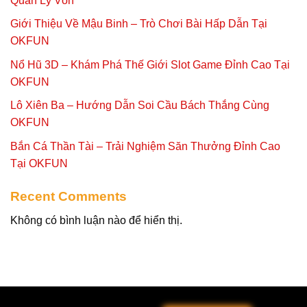
Quản Lý Vốn
Giới Thiệu Về Mậu Binh – Trò Chơi Bài Hấp Dẫn Tại
OKFUN
Nổ Hũ 3D – Khám Phá Thế Giới Slot Game Đỉnh Cao Tại
OKFUN
Lô Xiên Ba – Hướng Dẫn Soi Cầu Bách Thắng Cùng
OKFUN
Bắn Cá Thần Tài – Trải Nghiệm Săn Thưởng Đỉnh Cao
Tại OKFUN
Recent Comments
Không có bình luận nào để hiển thị.