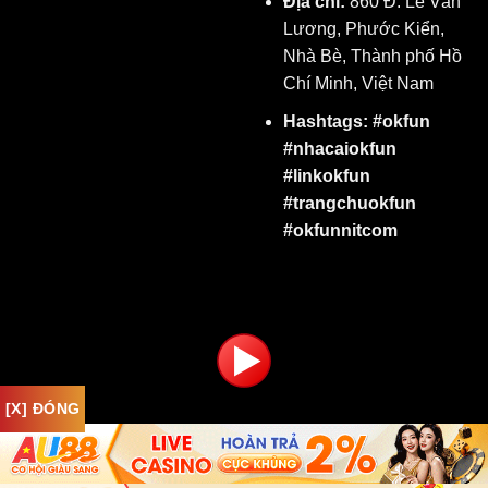
Địa chỉ:
860 Đ. Lê Văn
Lương, Phước Kiển,
Nhà Bè, Thành phố Hồ
Chí Minh, Việt Nam
Hashtags:
#okfun
#nhacaiokfun
#linkokfun
#trangchuokfun
#okfunnitcom
[X] ĐÓNG