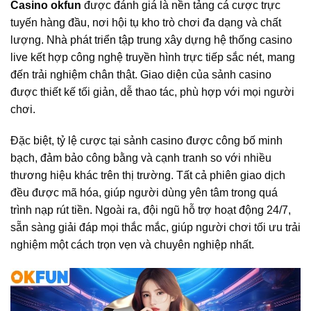
Casino okfun
được đánh giá là nền tảng cá cược trực
tuyến hàng đầu, nơi hội tụ kho trò chơi đa dạng và chất
lượng. Nhà phát triển tập trung xây dựng hệ thống casino
live kết hợp công nghệ truyền hình trực tiếp sắc nét, mang
đến trải nghiệm chân thật. Giao diện của sảnh casino
được thiết kế tối giản, dễ thao tác, phù hợp với mọi người
chơi.
Đặc biệt, tỷ lệ cược tại sảnh casino được công bố minh
bạch, đảm bảo công bằng và cạnh tranh so với nhiều
thương hiệu khác trên thị trường. Tất cả phiên giao dịch
đều được mã hóa, giúp người dùng yên tâm trong quá
trình nạp rút tiền. Ngoài ra, đội ngũ hỗ trợ hoạt động 24/7,
sẵn sàng giải đáp mọi thắc mắc, giúp người chơi tối ưu trải
nghiệm một cách trọn vẹn và chuyên nghiệp nhất.