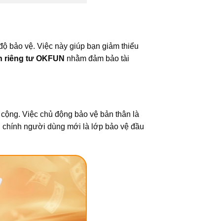
 độ bảo vệ. Việc này giúp bạn giảm thiểu
n riêng tư OKFUN
nhằm đảm bảo tài
 cộng. Việc chủ động bảo vệ bản thân là
g chính người dùng mới là lớp bảo vệ đầu