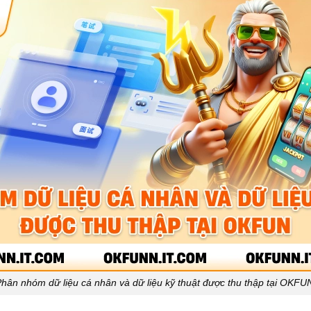
hân nhóm dữ liệu cá nhân và dữ liệu kỹ thuật được thu thập tại OKFU