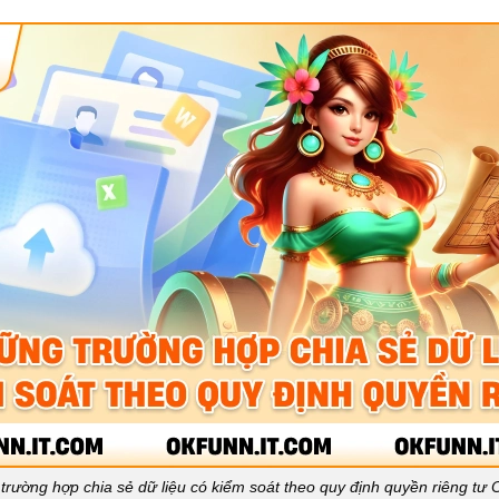
trường hợp chia sẻ dữ liệu có kiểm soát theo quy định quyền riêng tư