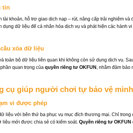
 tin
 tài khoản, hỗ trợ giao dịch nạp – rút, nâng cấp trải nghiệm v
ụng dữ liệu để cá nhân hóa dịch vụ và phát hiện các hành vi b
 cầu xóa dữ liệu
và toàn bộ dữ liệu liên quan khi không còn sử dụng dịch vụ. 
là phần quan trọng của
quyền riêng tư OKFUN
, nhằm đảm bảo 
ng cụ giúp người chơi tự bảo vệ mìn
hạm vi được phép
ữ liệu với bên thứ ba phục vụ mục đích thương mại. Chỉ trong 
dữ liệu mới được chia sẻ có kiểm soát.
Quyền riêng tư OKFUN