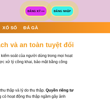
ĐĂNG KÝ ++
ĐĂNG NHẬP
XỔ SỐ
ĐÁ GÀ
h và an toàn tuyệt đối
 kiểm soát của người dùng trong mọi hoạt
được xử lý công khai, bảo mật bằng công
hu thập và lý do thu thập.
Quyền riêng tư
g có hoạt động thu thập ngầm gây ảnh