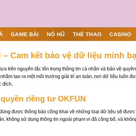
Á
GAME BÀI
NỔ HŨ
THỂ THAO
CASINO
– Cam kết bảo vệ dữ liệu minh bạc
a trên nguyên tắc tôn trọng thông tin cá nhân và bảo vệ quyền
nhằm tạo ra một môi trường giải trí an toàn, nơi dữ liệu luôn 
 đích.
g quyền riêng tư OKFUN
dùng được thông báo công khai về những loại dữ liệu sẽ được t
n, không sử dụng thông tin ngoài phạm vi đã công bố, và khôn