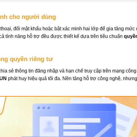
ành cho người dùng
 thoại, đổi mật khẩu hoặc bật xác minh hai lớp để gia tăng mức
 cả tính năng hỗ trợ đều được thiết kế dựa trên tiêu chuẩn
quyề
ong quyền riêng tư
chia sẻ thông tin đăng nhập và hạn chế truy cập trên mạng công
FUN
phát huy hiệu quả tối đa. Nền tảng hỗ trợ công nghệ, nhưn