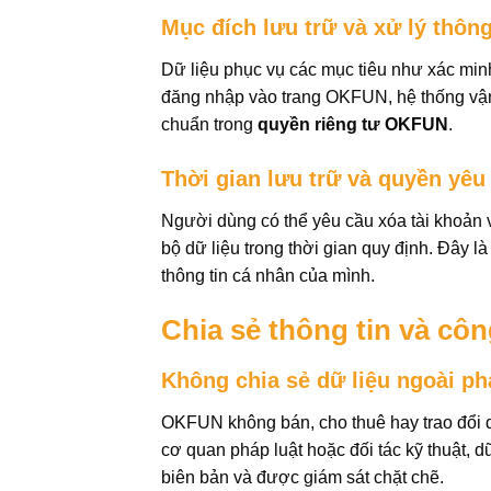
Mục đích lưu trữ và xử lý thông
Dữ liệu phục vụ các mục tiêu như xác minh
đăng nhập vào trang OKFUN, hệ thống vận d
chuẩn trong
quyền riêng tư OKFUN
.
Thời gian lưu trữ và quyền yêu
Người dùng có thể yêu cầu xóa tài khoản 
bộ dữ liệu trong thời gian quy định. Đây 
thông tin cá nhân của mình.
Chia sẻ thông tin và cô
Không chia sẻ dữ liệu ngoài p
OKFUN không bán, cho thuê hay trao đổi d
cơ quan pháp luật hoặc đối tác kỹ thuật, 
biên bản và được giám sát chặt chẽ.