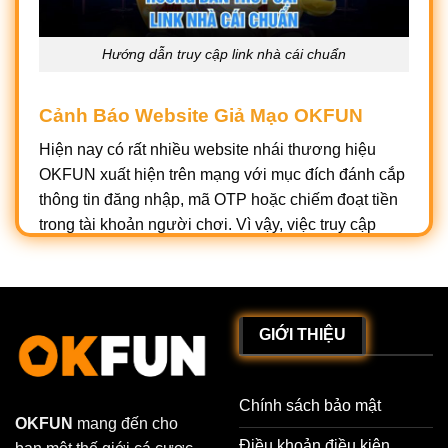
Hướng dẫn truy cập link nhà cái chuẩn
Cảnh Báo Website Giả Mạo OKFUN
Hiện nay có rất nhiều website nhái thương hiệu
OKFUN xuất hiện trên mạng với mục đích đánh cắp
thông tin đăng nhập, mã OTP hoặc chiếm đoạt tiền
trong tài khoản người chơi. Vì vậy, việc truy cập
đúng link OKFUN chính thức là cực kỳ quan trọng.
Khi sử dụng đúng địa chỉ an toàn, người chơi sẽ
được đảm bảo:
GIỚI THIỆU
Bảo mật tuyệt đối thông tin cá nhân.
Nạp rút đúng hệ thống chính chủ.
Chính sách bảo mật
OKFUN
mang đến cho
Tốc độ truy cập nhanh, không lag.
Điều khoản điều kiện