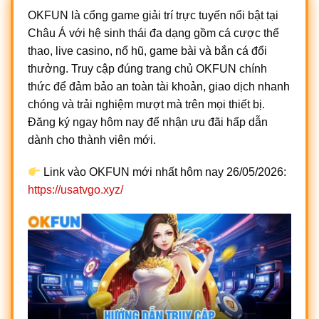
OKFUN là cổng game giải trí trực tuyến nổi bật tại
Châu Á với hệ sinh thái đa dạng gồm cá cược thể
thao, live casino, nổ hũ, game bài và bắn cá đổi
thưởng. Truy cập đúng trang chủ OKFUN chính
thức để đảm bảo an toàn tài khoản, giao dịch nhanh
chóng và trải nghiệm mượt mà trên mọi thiết bị.
Đăng ký ngay hôm nay để nhận ưu đãi hấp dẫn
dành cho thành viên mới.
Link vào OKFUN mới nhất hôm nay 26/05/2026:
https://usatvgo.xyz/