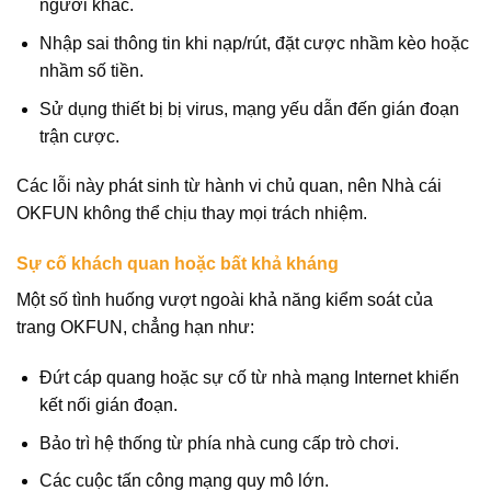
người khác.
Nhập sai thông tin khi nạp/rút, đặt cược nhầm kèo hoặc
nhầm số tiền.
Sử dụng thiết bị bị virus, mạng yếu dẫn đến gián đoạn
trận cược.
Các lỗi này phát sinh từ hành vi chủ quan, nên Nhà cái
OKFUN không thể chịu thay mọi trách nhiệm.
Sự cố khách quan hoặc bất khả kháng
Một số tình huống vượt ngoài khả năng kiểm soát của
trang OKFUN, chẳng hạn như:
Đứt cáp quang hoặc sự cố từ nhà mạng Internet khiến
kết nối gián đoạn.
Bảo trì hệ thống từ phía nhà cung cấp trò chơi.
Các cuộc tấn công mạng quy mô lớn.