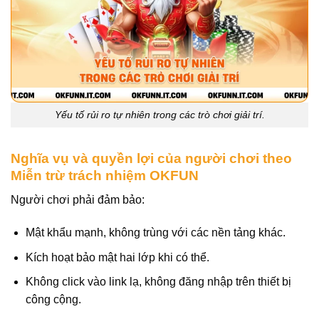
Yếu tố rủi ro tự nhiên trong các trò chơi giải trí.
Nghĩa vụ và quyền lợi của người chơi theo
Miễn trừ trách nhiệm OKFUN
Người chơi phải đảm bảo:
Mật khẩu mạnh, không trùng với các nền tảng khác.
Kích hoạt bảo mật hai lớp khi có thể.
Không click vào link lạ, không đăng nhập trên thiết bị
công cộng.