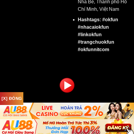
Nhà Bè, Thành phố Hồ
Chí Minh, Việt Nam
Hashtags:
#okfun
#nhacaiokfun
#linkokfun
#trangchuokfun
#okfunnitcom
[X] ĐÓNG
Copyright 2026 ©
OKFUN.COM