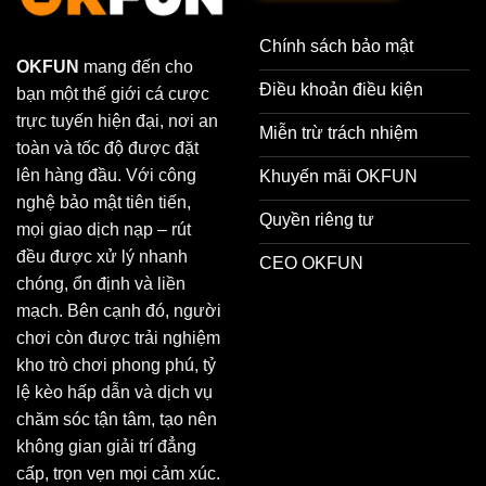
Chính sách bảo mật
OKFUN
mang đến cho
Điều khoản điều kiện
bạn một thế giới cá cược
trực tuyến hiện đại, nơi an
Miễn trừ trách nhiệm
toàn và tốc độ được đặt
lên hàng đầu. Với công
Khuyến mãi OKFUN
nghệ bảo mật tiên tiến,
Quyền riêng tư
mọi giao dịch nạp – rút
đều được xử lý nhanh
CEO OKFUN
chóng, ổn định và liền
mạch. Bên cạnh đó, người
chơi còn được trải nghiệm
kho trò chơi phong phú, tỷ
lệ kèo hấp dẫn và dịch vụ
chăm sóc tận tâm, tạo nên
không gian giải trí đẳng
cấp, trọn vẹn mọi cảm xúc.