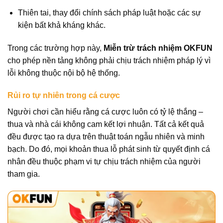
Thiên tai, thay đổi chính sách pháp luật hoặc các sự
kiện bất khả kháng khác.
Trong các trường hợp này,
Miễn trừ trách nhiệm OKFUN
cho phép nền tảng không phải chịu trách nhiệm pháp lý vì
lỗi không thuộc nội bộ hệ thống.
Rủi ro tự nhiên trong cá cược
Người chơi cần hiểu rằng cá cược luôn có tỷ lệ thắng –
thua và nhà cái không cam kết lợi nhuận. Tất cả kết quả
đều được tạo ra dựa trên thuật toán ngẫu nhiên và minh
bạch. Do đó, mọi khoản thua lỗ phát sinh từ quyết định cá
nhân đều thuộc phạm vi tự chịu trách nhiệm của người
tham gia.