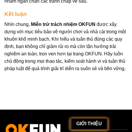
nhằm ngăn chặn các tranh chấp về sau.
Kết luận
Nhìn chung,
Miễn trừ trách nhiệm OKFUN
được xây
dựng với mục tiêu bảo vệ người chơi và nhà cái trong một
khuôn khổ minh bạch. Khi hiểu và tuân thủ đúng các quy
định, bạn không chỉ giảm rủi ro mà còn tận hưởng trải
nghiệm an toàn, trọn vẹn hơn tại trang OKFUN. Hãy luôn
chủ động trong mọi thao tác, kiểm soát hành vi và tuân thủ
pháp luật để quá trình giải trí diễn ra suôn sẻ và bền vững.
GIỚI THIỆU