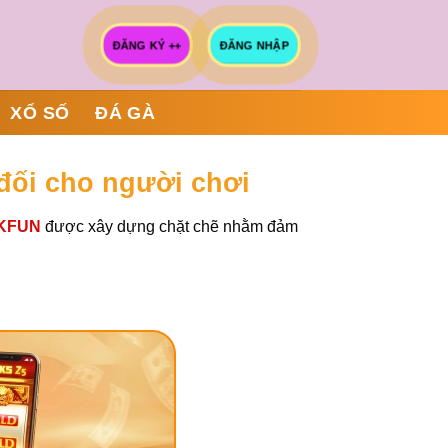
ĐĂNG KÝ ++
ĐĂNG NHẬP
XỔ SỐ
ĐÁ GÀ
đối cho người chơi
OKFUN
được xây dựng chặt chẽ nhằm đảm