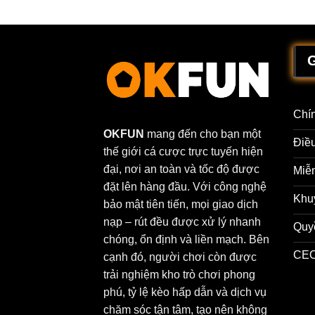
G
Chí
OKFUN
mang đến cho bạn một
Điều
thế giới cá cược trực tuyến hiện
đại, nơi an toàn và tốc độ được
Miễn
đặt lên hàng đầu. Với công nghệ
Khu
bảo mật tiên tiến, mọi giao dịch
nạp – rút đều được xử lý nhanh
Quyề
chóng, ổn định và liền mạch. Bên
CE
cạnh đó, người chơi còn được
trải nghiệm kho trò chơi phong
phú, tỷ lệ kèo hấp dẫn và dịch vụ
chăm sóc tận tâm, tạo nên không