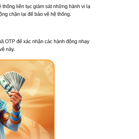
 thống liên tục giám sát những hành vi lạ
ng chặn lại để bảo vệ hệ thống.
mã OTP để xác nhận các hành động nhạy
vệ này.