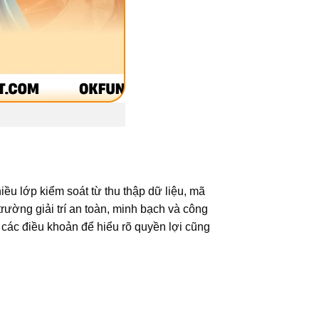
ều lớp kiểm soát từ thu thập dữ liệu, mã
rường giải trí an toàn, minh bạch và công
 các điều khoản để hiểu rõ quyền lợi cũng