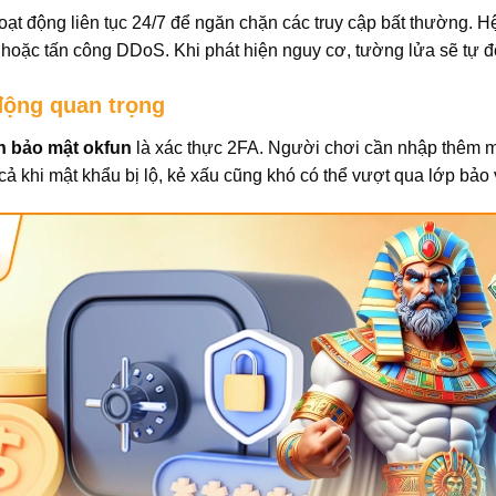
t động liên tục 24/7 để ngăn chặn các truy cập bất thường. Hệ
hoặc tấn công DDoS. Khi phát hiện nguy cơ, tường lửa sẽ tự độ
động quan trọng
h bảo mật okfun
là xác thực 2FA. Người chơi cần nhập thêm 
cả khi mật khẩu bị lộ, kẻ xấu cũng khó có thể vượt qua lớp bảo 