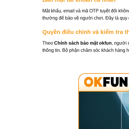
Mật khẩu, email và mã OTP tuyệt đối không
thường để bảo vệ người chơi. Đây là quy đ
Quyền điều chỉnh và kiểm tra t
Theo
Chính sách bảo mật okfun
, người 
thông tin. Bộ phận chăm sóc khách hàng ho