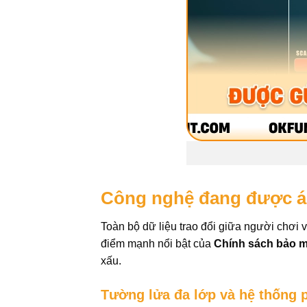
Công nghệ đang được áp
Toàn bộ dữ liệu trao đổi giữa người chơi 
điểm mạnh nổi bật của
Chính sách bảo 
xấu.
Tường lửa đa lớp và hệ thống p